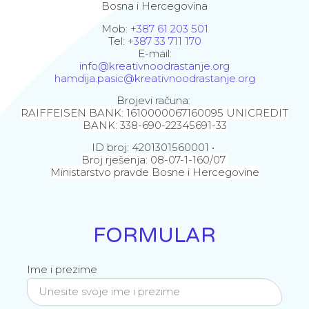
Bosna i Hercegovina
Mob:
+387 61 203 501
Tel:
+387 33 711 170
E-mail:
info@kreativnoodrastanje.org
hamdija.pasic@kreativnoodrastanje.org
Brojevi računa:
RAIFFEISEN BANK: 1610000067160095 UNICREDIT
BANK: 338-690-22345691-33
ID broj: 4201301560001 •
Broj rješenja: 08-07-1-160/07
Ministarstvo pravde Bosne i Hercegovine
FORMULAR
Ime i prezime