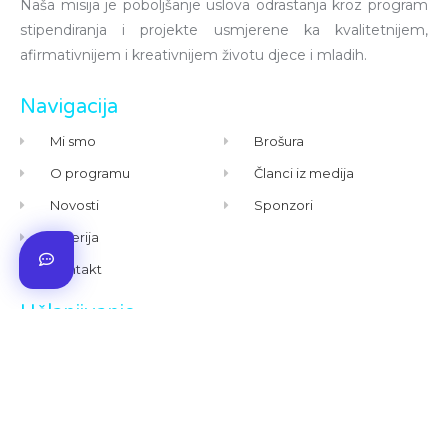
Naša misija je poboljšanje uslova odrastanja kroz program
stipendiranja i projekte usmjerene ka kvalitetnijem,
afirmativnijem i kreativnijem životu djece i mladih.
Navigacija
Mi smo
Brošura
O programu
Članci iz medija
Novosti
Sponzori
Galerija
Kontakt
Učlanjivanje
Kako Postati Stipenditor?
Želite Donirati?