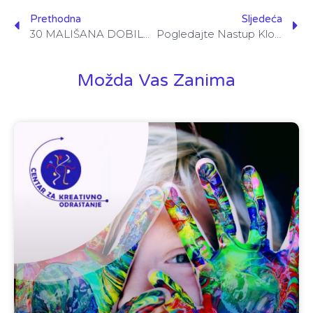
Prethodna
Sljedeća
30 MALIŠANA DOBILO ULAZNICE ZA DJEČIJI PROGRAM SFF…
Pogledajte Nastup Klovna Na Drugom Festivalu Dječijeg Osmijeha
Možda Vas Zanima