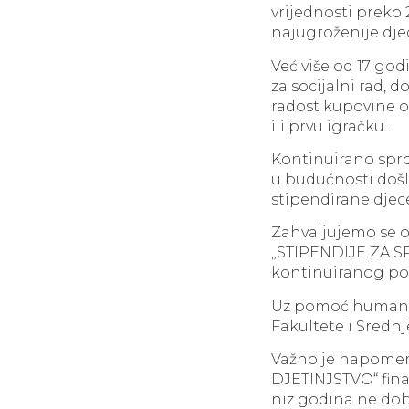
vrijednosti preko 
najugroženije djec
Već više od 17 god
za socijalni rad, d
radost kupovine o
ili prvu igračku…
Kontinuirano spro
u budućnosti došl
stipendirane djec
Zahvaljujemo se od
„STIPENDIJE ZA S
kontinuiranog po
Uz pomoć humanih 
Fakultete i Srednje
Važno je napomen
DJETINJSTVO“ finan
niz godina ne dob