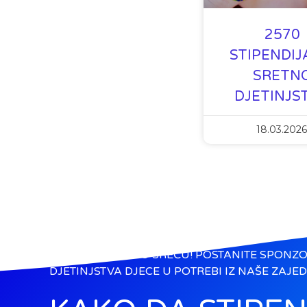
2570
STIPENDIJ
SRETN
DJETINJS
18.03.2026
DARUJTE DJEČIJU SREĆU! POSTANITE SPONZO
DJETINJSTVA DJECE U POTREBI IZ NAŠE ZAJED