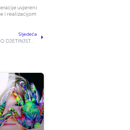
eracije uvjereni
 i realizacijom
Sljedeća
2570 STIPENDIJA ZA SRETNO DJETINJSTVO