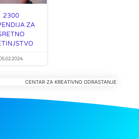
2300
PENDIJA ZA
SRETNO
ETINJSTVO
05.02.2024.