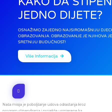
KAKO DA STIPE
JEDNO DIJETE?
OSNAŽIMO ZAJEDNO NAJSIROMAŠNIJU DJEC
OBRAZOVANJA. OBRAZOVANJE JE NJIHOVA J
SRETNIJU BUDUĆNOST!
Više Informacija
Naša misija je poboljšanje uslova odrastanja kroz
program stipendiranja i projekte usmjerene ka