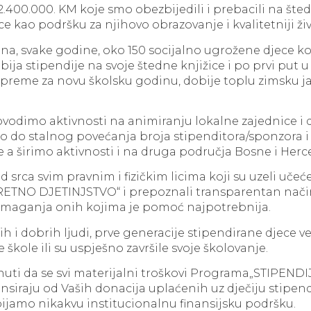
2.400.000. KM koje smo obezbijedili i prebacili na šted
e kao podršku za njihovo obrazovanje i kvalitetniji živ
ina, svake godine, oko 150 socijalno ugrožene djece k
obija stipendije na svoje štedne knjižice i po prvi put u
preme za novu školsku godinu, dobije toplu zimsku ja
vodimo aktivnosti na animiranju lokalne zajednice i 
o do stalnog povećanja broja stipenditora/sponzora i
e a širimo aktivnosti i na druga područja Bosne i Herc
 srca svim pravnim i fizičkim licima koji su uzeli uče
RETNO DJETINJSTVO“ i prepoznali transparentan nač
maganja onih kojima je pomoć najpotrebnija.
i dobrih ljudi, prve generacije stipendirane djece ve
 škole ili su uspješno završile svoje školovanje.
uti da se svi materijalni troškovi Programa„STIPEND
siraju od Vaših donacija uplaćenih uz dječiju stipend
ijamo nikakvu institucionalnu finansijsku podršku.