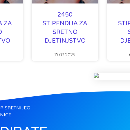
2450
A ZA
STIPENDIJA ZA
STI
O
SRETNO
TVO
DJETINJSTVO
DJ
.
17.03.2025.
R SRETNIJEG
NICE.