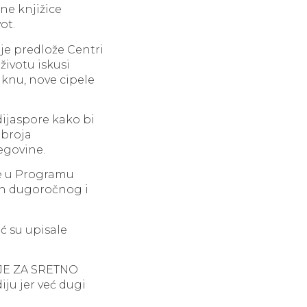
ne knjižice
ot.
oje predlože Centri
 životu iskusi
knu, nove cipele
dijaspore kako bi
 broja
egovine.
će u Programu
in dugoročnog i
ć su upisale
IJE ZA SRETNO
iju jer već dugi