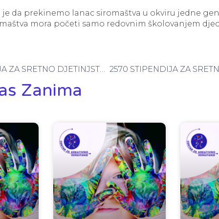
j je da prekinemo lanac siromaštva u okviru jedne gen
maštva mora početi samo redovnim školovanjem djece
2300 STIPENDIJA ZA SRETNO DJETINJSTVO
as Zanima