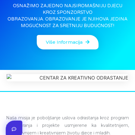
OSNAŽIMO ZAJEDNO NAJSIROMAŠNIJU DJECU
KROZ SPONZORSTVO
OBRAZOVANJA. OBRAZOVANJE JE NJIHOVA JEDINA
MOGUĆNOST ZA SRETNIJU BUDUĆNOST!
Više Informacija
Naša misija je poboljšanje uslova odrastanja kroz program
stipendiranja i projekte usmjerene ka kvalitetnijem,
afirmativnijem i kreativnijem životu djece i mladih.