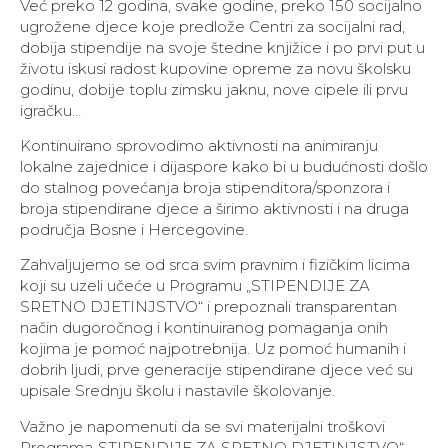
Već preko 12 godina, svake godine, preko 150 socijalno
ugrožene djece koje predlože Centri za socijalni rad,
dobija stipendije na svoje štedne knjižice i po prvi put u
životu iskusi radost kupovine opreme za novu školsku
godinu, dobije toplu zimsku jaknu, nove cipele ili prvu
igračku…
Kontinuirano sprovodimo aktivnosti na animiranju
lokalne zajednice i dijaspore kako bi u budućnosti došlo
do stalnog povećanja broja stipenditora/sponzora i
broja stipendirane djece a širimo aktivnosti i na druga
područja Bosne i Hercegovine.
Zahvaljujemo se od srca svim pravnim i fizičkim licima
koji su uzeli učeće u Programu „STIPENDIJE ZA
SRETNO DJETINJSTVO“ i prepoznali transparentan
način dugoročnog i kontinuiranog pomaganja onih
kojima je pomoć najpotrebnija. Uz pomoć humanih i
dobrih ljudi, prve generacije stipendirane djece već su
upisale Srednju školu i nastavile školovanje.
Važno je napomenuti da se svi materijalni troškovi
Programa„STIPENDIJE ZA SRETNO DJETINJSTVO“