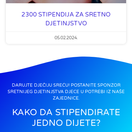
2300 STIPENDIJA ZA SRETNO
DJETINJSTVO
05.02.2024.
DARUJTE DJEČIJU SREĆU! POSTANITE SPONZOR
SRETNIJEG DJETINJSTVA DJECE U POTREBI IZ NAŠE
ZAJEDNICE.
KAKO DA STIPENDIRATE
JEDNO DIJETE?