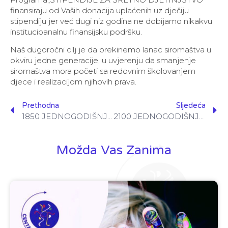
finansiraju od Vaših donacija uplaćenih uz dječiju
stipendiju jer već dugi niz godina ne dobijamo nikakvu
institucioanalnu finansijsku podršku.
Naš dugoročni cilj je da prekinemo lanac siromaštva u
okviru jedne generacije, u uvjerenju da smanjenje
siromaštva mora početi sa redovnim školovanjem
djece i realizacijom njihovih prava.
Prethodna
Sljedeća
1850 JEDNOGODIŠNJIH STIPENDIJA
2100 JEDNOGODIŠNJIH STIPENDIJA
Možda Vas Zanima