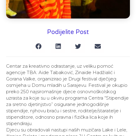
Podijelite Post
Centar za kreativno odrastanje, uz veliku pomoć
agencije TBA: Aide Tabaković, Zinaide Hadžialić i
Gorana Valke, organizirao je Drugi festival dječijeg
osmijeha u Domu mladih u Sarajevu. Festival je okupio
preko 250 najsiromašnije djece osnovnoškolskog
uzrasta za koje su u okviru programa Centra “Stipendije
za sretno djetinjstvo” osigurane jednogodišnje
stipendije, njihovu braću i sestre, roditelje/staratelje i
stipenditore, odnosno pravna i fizička lica koje ih
stipendiraju.
Djecu su obradovali nastupi naših muzičara Lake i Lele,