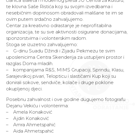
članica Baleta i modernog plesa JU Centra za kulturu,
te klovna Saše Ristića koji su svojim izvedbama i
nesebičnim doprinosom obradovali mališane te im se
ovim putem srdačno zahvaljujemo.
Centar za kreativno odrastanje je neprofitabilna
organizacija, te su sve aktivnosti osigurane donacijama,
sponzorstvima i volonterskim radom.
Stoga se izuzetno zahvaljujemo:
– G-dinu Suadu Džindi i Zijadu Pekmezu te svim
uposlenicima Centra Skenderija za ustupljeni prostor i
razglas Doma mladih.
– kompanijama R&S, MIMS Grupaciji, Sprindu, Klasu,
Sarajevskoj pivari, Telopticu i slastičarni Kup koji su
donirali sokove, sendviče, kolače i druge poklone
okupljenoj djeci.
Posebnu zahvalnost i ove godine dugujemo fotografu
Dejanu Vekiću i volonterima:
– Amela Konaković
– Ajdin Konaković
– Amra Ahmetspahić
– Aida Ahmetspahić