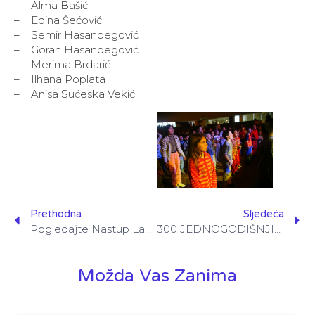
– Alma Bašić
– Edina Šećović
– Semir Hasanbegović
– Goran Hasanbegović
– Merima Brdarić
– Ilhana Poplata
– Anisa Sućeska Vekić
Prethodna
Sljedeća
Pogledajte Nastup Lake I Lele Na Drugom Festivalu Dječijeg Osmijeha
300 JEDNOGODIŠNJIH STIPENDIJA I PRVE STIPENDIJE IZ DIJASPORE
Možda Vas Zanima