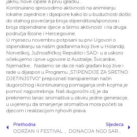
jaknu, nove cipele ili prvu igračku…
Kontinuirano sprovodimo aktivnosti na animiranju
lokalne zajednice i dijaspore kako bi u budućnosti došlo
do stalnog povećanja broja stipenditora/sponzora i
broja stipendirane djece a širimo aktivnosti i na druga
područja Bosne i Hercegovine.
U mjesecu novembru potpisani su prvi Ugovori o
stipendiranju sa našim građanima koji žive u Holandiji,
Norveškoj, Južnoafričkoj Republici i SAD- u a uskoro
očekujemo i prve ugovore iz Australije, Švicarske,
Njemačke… Nadamo se da će naši građani koji žive i
rade u dijaspori u Programu „STIPENDIJE ZA SRETNO
DJETINJSTVO“ prepoznati transparentan način
dugoročnog i kontinuiranog pomaganja onih kojima je
pomoć najpotrebnija. Naš dugoročni cilj je da
prekinemo lanac siromaštva u okviru jedne generacije,
u uvjerenju da smanjenje siromaštva mora početi sa
djecom i realizacijom njihovih prava.
Prethodna
Sljedeća
ODRŽAN II FESTIVAL DJEČIJEG OSMIJEHA
DONACIJA NGO SARAJEVO MARATHON