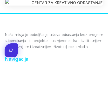
Naša misija je poboljšanje uslova odrastanja kroz program
stipendiranja i projekte usmjerene ka kvalitetnijem,
afirmativnijem i kreativnijem životu djece i mladih.
Navigacija
Mi smo
Brošura
O programu
Članci iz medija
Novosti
Sponzori
Galerija
Kontakt