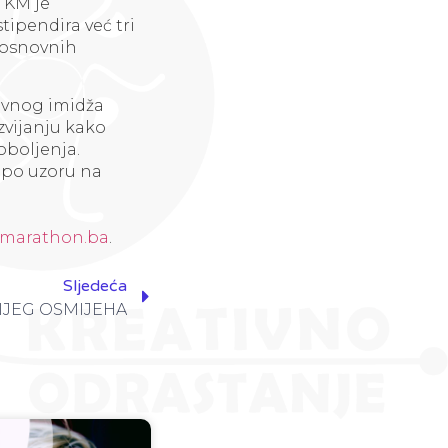
 KM je
tipendira već tri
 osnovnih
tivnog imidža
zvijanju kako
oboljenja.
 po uzoru na
omarathon.ba
.
Sljedeća
ČIJEG OSMIJEHA