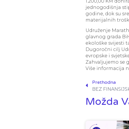
1.200,00 KM donir
jednogodišnja stip
godine, dok su sr
materijalnih trošk
Udruženje Maratho
glavnog grada BiH 
ekološke svijesti 
Dugoročni cilj Ud
evropske i svjets
Zahvaljujemo se g
Više informacija 
Prethodna
Možda V