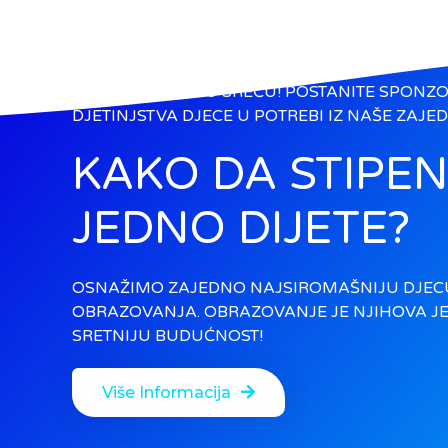
DARUJTE DJEČIJU SREĆU! POSTANITE SPONZO
DJETINJSTVA DJECE U POTREBI IZ NAŠE ZAJED
KAKO DA STIPE
JEDNO DIJETE?
OSNAŽIMO ZAJEDNO NAJSIROMAŠNIJU DJEC
OBRAZOVANJA. OBRAZOVANJE JE NJIHOVA J
SRETNIJU BUDUĆNOST!
Više Informacija