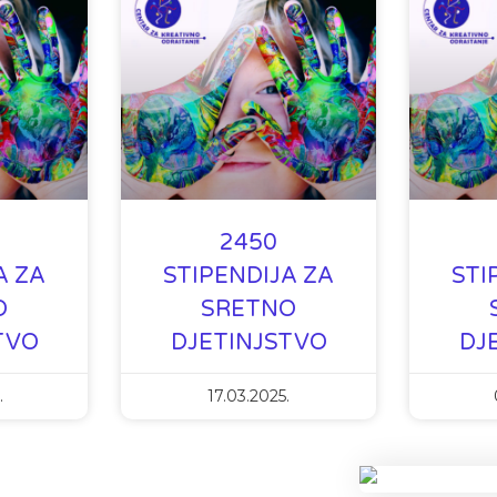
2450
A ZA
STIPENDIJA ZA
STI
O
SRETNO
TVO
DJETINJSTVO
DJ
.
17.03.2025.