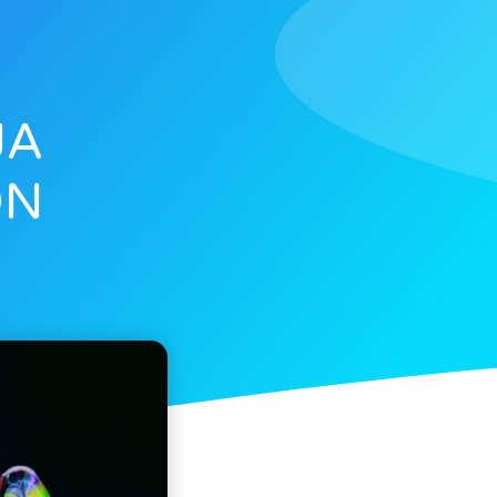
JA
ON