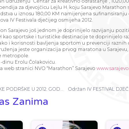
an udruženju “Centar za kreativno odrastanje”, 1020,00
endija za djevojčicu Lejlu H. koju Sarajevo Marathon s
edstva u iznosu 180,00 KM namijenjena sufinansiranju
ova IV Festivala dječijeg osmijeha 2012.
n Sarajevo još jednom je doprinijelo razvijanju pozi
kao sportske i turističke destinacije te doprinijelo ra
tako i korisnosti bavljenja sportom u prevenciji raznih 
ruženja jeste organizacija prvog maratona u Sarajevu,
ke metropole.
-dinu Erolu Čolakoviću.
na web stranici NVO “Marathon” Sarajevo
www.sarajev
BEZ FINANSIJSKE PODRŠKE U 2012. GODINI
Održan IV FESTIVAL DJE
as Zanima